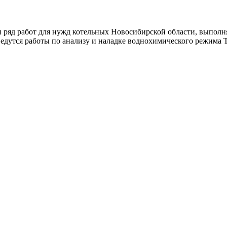
н ряд работ для нужд котельных Новосибирской области, выпол
ведутся работы
по анализу и наладке воднохимического режим