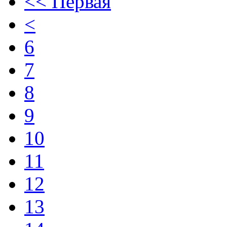
<< Первая
<
6
7
8
9
10
11
12
13