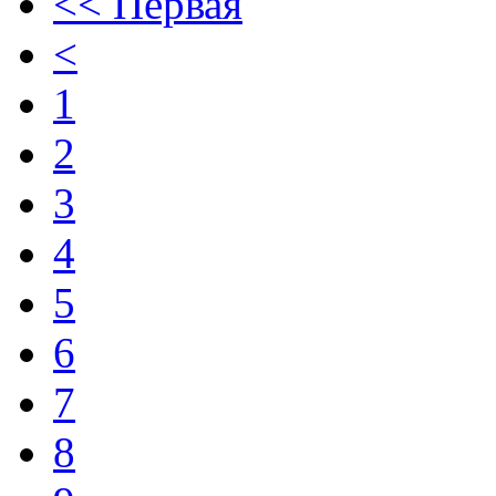
<< Первая
<
1
2
3
4
5
6
7
8